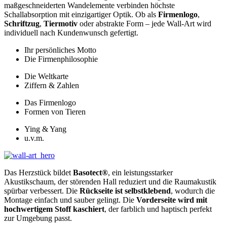
maßgeschneiderten Wandelemente verbinden höchste
Schallabsorption mit einzigartiger Optik. Ob als
Firmenlogo
,
Schriftzug
,
Tiermotiv
oder abstrakte Form – jede Wall-Art wird
individuell nach Kundenwunsch gefertigt.
Ihr persönliches Motto
Die Firmenphilosophie
Die Weltkarte
Ziffern & Zahlen
Das Firmenlogo
Formen von Tieren
Ying & Yang
u.v.m.
Das Herzstück bildet
Basotect®
, ein leistungsstarker
Akustikschaum, der störenden Hall reduziert und die Raumakustik
spürbar verbessert. Die
Rückseite ist selbstklebend
, wodurch die
Montage einfach und sauber gelingt. Die
Vorderseite wird mit
hochwertigem Stoff kaschiert
, der farblich und haptisch perfekt
zur Umgebung passt.