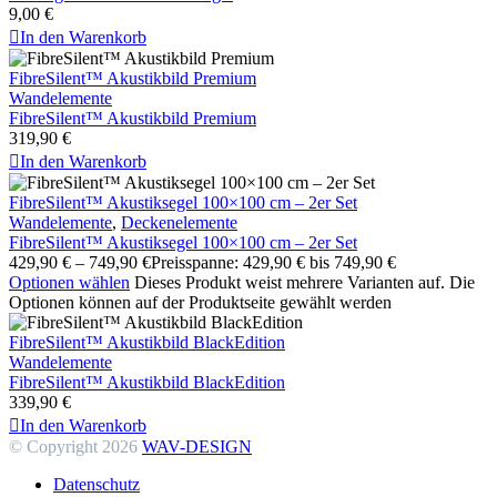
9,00
€

In den Warenkorb
FibreSilent™ Akustikbild Premium
Wandelemente
FibreSilent™ Akustikbild Premium
319,90
€

In den Warenkorb
FibreSilent™ Akustiksegel 100×100 cm – 2er Set
Wandelemente
,
Deckenelemente
FibreSilent™ Akustiksegel 100×100 cm – 2er Set
429,90
€
–
749,90
€
Preisspanne: 429,90 € bis 749,90 €
Optionen wählen
Dieses Produkt weist mehrere Varianten auf. Die
Optionen können auf der Produktseite gewählt werden
FibreSilent™ Akustikbild BlackEdition
Wandelemente
FibreSilent™ Akustikbild BlackEdition
339,90
€

In den Warenkorb
© Copyright 2026
WAV-DESIGN
Datenschutz