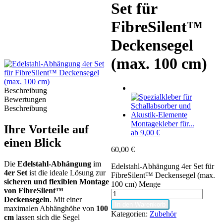
Set für
FibreSilent™
Deckensegel
(max. 100 cm)
Beschreibung
Bewertungen
Beschreibung
Montagekleber für...
Ihre Vorteile auf
ab
9,00
€
einen Blick
60,00
€
Die
Edelstahl-Abhängung
im
Edelstahl-Abhängung 4er Set für
4er Set
ist die ideale Lösung zur
FibreSilent™ Deckensegel (max.
sicheren und flexiblen Montage
100 cm) Menge
von FibreSilent™
Deckensegeln
. Mit einer
In den Warenkorb
maximalen Abhänghöhe von
100
Kategorien:
Zubehör
cm
lassen sich die Segel